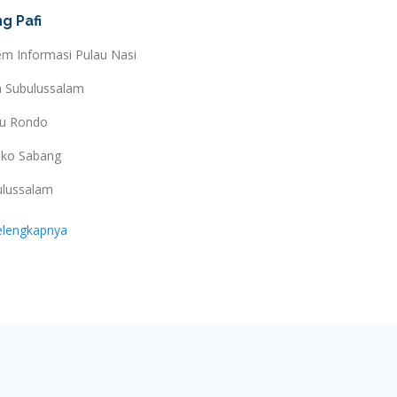
g Pafi
em Informasi Pulau Nasi
a Subulussalam
au Rondo
ko Sabang
ulussalam
elengkapnya