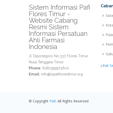
Sistem Informasi Pafi
Caban
Flores Timur -
Sist
Website Cabang
Kot
Resmi Sistem
Informasi Persatuan
Pul
Ahli Farmasi
Pem
Indonesia
Sub
Jl. Diponegoro No.337, Flores Timur,
Nusa Tenggara Timur
Lihat S
Phone:
6281399973600
Email:
info@sipafiflorestimur.org
© Copyright
Pafi
. All Rights Reserved